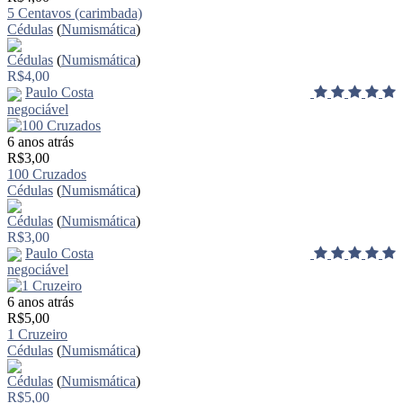
5 Centavos (carimbada)
Cédulas
(
Numismática
)
Cédulas
(
Numismática
)
R$4,00
Paulo Costa
negociável
6 anos atrás
R$3,00
100 Cruzados
Cédulas
(
Numismática
)
Cédulas
(
Numismática
)
R$3,00
Paulo Costa
negociável
6 anos atrás
R$5,00
1 Cruzeiro
Cédulas
(
Numismática
)
Cédulas
(
Numismática
)
R$5,00