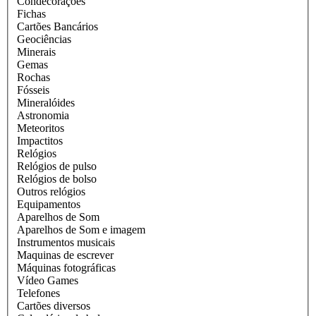
Condecorações
Fichas
Cartões Bancários
Geociências
Minerais
Gemas
Rochas
Fósseis
Mineralóides
Astronomia
Meteoritos
Impactitos
Relógios
Relógios de pulso
Relógios de bolso
Outros relógios
Equipamentos
Aparelhos de Som
Aparelhos de Som e imagem
Instrumentos musicais
Maquinas de escrever
Máquinas fotográficas
Vídeo Games
Telefones
Cartões diversos