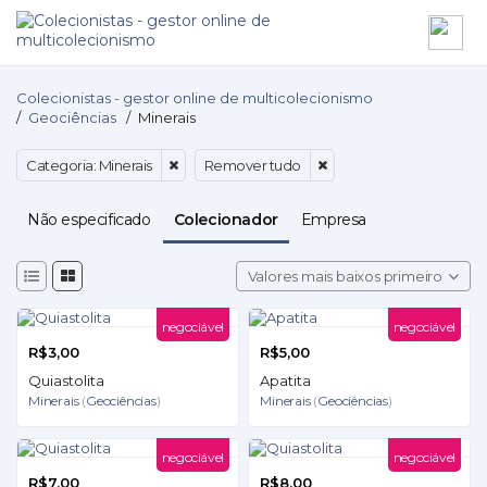
Colecionistas - gestor online de multicolecionismo
/
Geociências
/
Minerais
Categoria: Minerais
Remover tudo
Não especificado
Colecionador
Empresa
Valores mais baixos primeiro
negociável
negociável
R$3,00
R$5,00
Quiastolita
Apatita
Minerais
(
Geociências
)
Minerais
(
Geociências
)
negociável
negociável
R$7,00
R$8,00