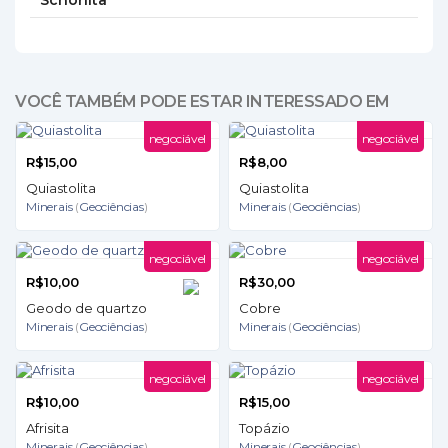
Schorlita
VOCÊ TAMBÉM PODE ESTAR INTERESSADO EM
negociável
negociável
R$15,00
R$8,00
Quiastolita
Quiastolita
Minerais
(
Geociências
)
Minerais
(
Geociências
)
negociável
negociável
R$10,00
R$30,00
Geodo de quartzo
Cobre
Minerais
(
Geociências
)
Minerais
(
Geociências
)
negociável
negociável
R$10,00
R$15,00
Afrisita
Topázio
Minerais
(
Geociências
)
Minerais
(
Geociências
)