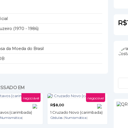
icial
R$
uzeiro (1970 - 1986)
0
sa da Moeda do Brasil
OB
ESSADO EM
negociável
negociável
0
R$8,00
avos (carimbada)
1 Cruzado Novo (carimbada)
Numismática
)
Cédulas
(
Numismática
)