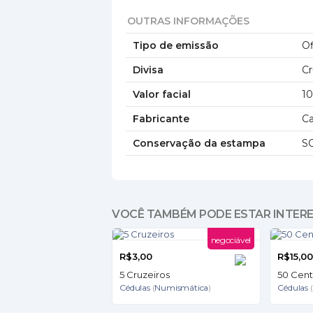
OUTRAS INFORMAÇÕES
Tipo de emissão
Of
Divisa
Cr
Valor facial
1
Fabricante
Ca
Conservação da estampa
S
VOCÊ TAMBÉM PODE ESTAR INTER
negociável
R$3,00
R$15,0
5 Cruzeiros
50 Cent
Cédulas
(
Numismática
)
Cédulas
(