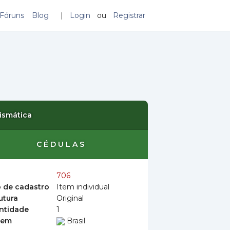
Fóruns
Blog
|
Login
ou
Registrar
ismática
CÉDULAS
706
o de cadastro
Item individual
utura
Original
ntidade
1
gem
Brasil