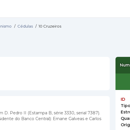
ionismo
/
Cédulas
/
10 Cruzeiros
Num
ID
Tip
Estr
D. Pedro II (Estampa B, série 3330, serial 7387).
Qua
idente do Banco Central): Ernane Galveas e Carlos
Ori