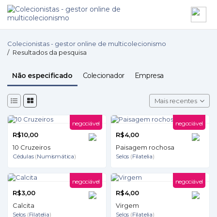
Colecionistas - gestor online de multicolecionismo
/
Resultados da pesquisa
Não especificado
Colecionador
Empresa
Mais recentes
negociável
negociável
R$10,00
R$4,00
10 Cruzeiros
Paisagem rochosa
Cédulas
(
Numismática
)
Selos
(
Filatelia
)
negociável
negociável
R$3,00
R$4,00
Calcita
Virgem
Selos
(
Filatelia
)
Selos
(
Filatelia
)