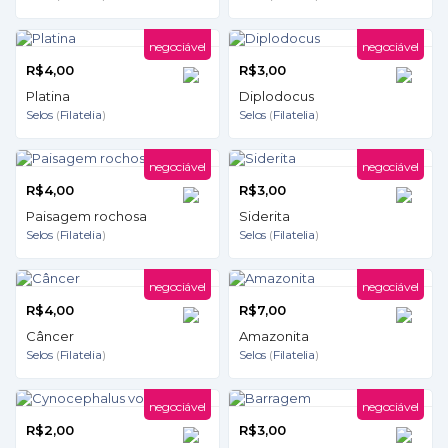
negociável
negociável
R$4,00
R$3,00
Platina
Diplodocus
Selos
(
Filatelia
)
Selos
(
Filatelia
)
negociável
negociável
R$4,00
R$3,00
Paisagem rochosa
Siderita
Selos
(
Filatelia
)
Selos
(
Filatelia
)
negociável
negociável
R$4,00
R$7,00
Câncer
Amazonita
Selos
(
Filatelia
)
Selos
(
Filatelia
)
negociável
negociável
R$2,00
R$3,00